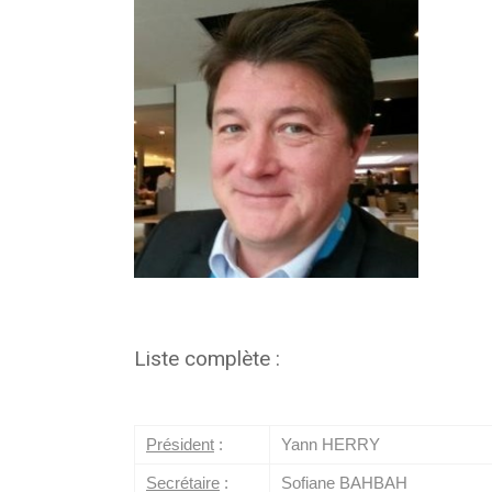
Liste complète :
Président
:
Yann HERRY
Secrétaire
:
Sofiane BAHBAH