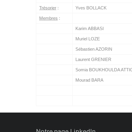
Trésorier
:
Yves BOLLACK
Membres
:
Karim ABBASI
Muriel LOZE
Sébastien AZORIN
Laurent GRENIER
Somia BOUKHOULDA ATTI
Mourad BARA
Notre page LinkedIn